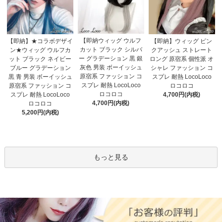
【即納ウィッグ ウルフ
【即納】★コラボデザイ
【即納】ウィッグ ピン
カット ブラック シルバ
ン★ウィッグ ウルフカ
クアッシュ ストレート
ー グラデーション 黒 銀
ット ブラック ネイビー
ロング 原宿系 個性派 オ
灰色 男装 ボーイッシュ
ブルー グラデーション
シャレ ファッション コ
原宿系 ファッション コ
黒 青 男装 ボーイッシュ
スプレ 耐熱 LocoLoco
スプレ 耐熱 LocoLoco
原宿系 ファッション コ
ロコロコ
ロコロコ
スプレ 耐熱 LocoLoco
4,700円(内税)
4,700円(内税)
ロコロコ
5,200円(内税)
もっと見る