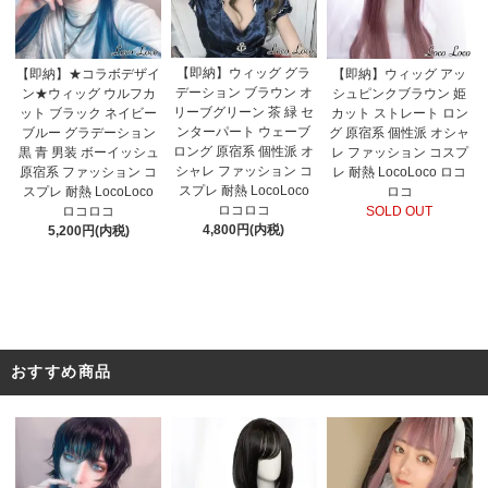
【即納】ウィッグ グラ
【即納】★コラボデザイ
【即納】ウィッグ アッ
デーション ブラウン オ
ン★ウィッグ ウルフカ
シュピンクブラウン 姫
リーブグリーン 茶 緑 セ
ット ブラック ネイビー
カット ストレート ロン
ンターパート ウェーブ
ブルー グラデーション
グ 原宿系 個性派 オシャ
ロング 原宿系 個性派 オ
黒 青 男装 ボーイッシュ
レ ファッション コスプ
シャレ ファッション コ
原宿系 ファッション コ
レ 耐熱 LocoLoco ロコ
スプレ 耐熱 LocoLoco
スプレ 耐熱 LocoLoco
ロコ
ロコロコ
ロコロコ
SOLD OUT
4,800円(内税)
5,200円(内税)
おすすめ商品