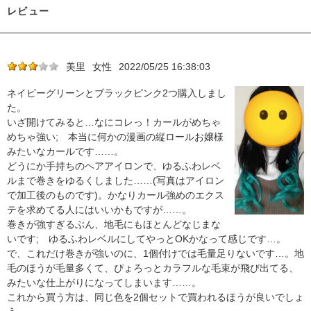
レビュー
美里
女性
2022/05/25 16:38:03
ネイビーグリーンとブラックピンク2つ購入しまし
た。
いざ開けてみると…なにコレっ！カールがめちゃ
めちゃ強い; 本当に何かの漫画の縦ロールお嬢様
みたいなカールです……。
どうにか手持ちのヘアアイロンで、ゆるふわレベ
ルまで巻きをゆるくしました……(写真はアイロン
で加工後のものです)。かなりカール強めのエクス
テを求めてる人にはいいかもですが……。
巻きが強すぎるぶん、地毛にもほとんどなじまな
いです; ゆるふわレベルにしてやっとOKかなって感じです…。
で、これだけ巻きが強いのに、1個付けでは毛量足りないです…。地
毛のほうが毛量多くて、ぴょろっとカラフルな毛束が飛び出てる、
みたいな仕上がりになってしまいます……。
これから買う方は、同じ色を2個セットで買われるほうが良いでしょ