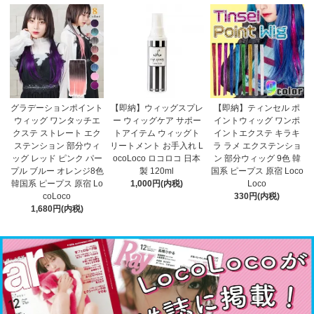
グラデーションポイント
【即納】ウィッグスプレ
【即納】ティンセル ポ
ウィッグ ワンタッチエ
ー ウィッグケア サポー
イントウィッグ ワンポ
クステ ストレート エク
トアイテム ウィッグト
イントエクステ キラキ
ステンション 部分ウィ
リートメント お手入れ L
ラ ラメ エクステンショ
ッグ レッド ピンク パー
ocoLoco ロコロコ 日本
ン 部分ウィッグ 9色 韓
プル ブルー オレンジ8色
製 120ml
国系 ピープス 原宿 Loco
韓国系 ピープス 原宿 Lo
1,000円(内税)
Loco
coLoco
330円(内税)
1,680円(内税)