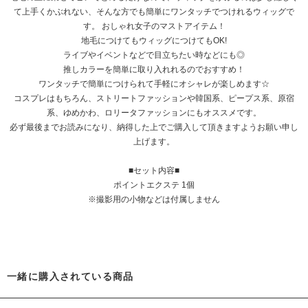
て上手くかぶれない、そんな方でも簡単にワンタッチでつけれるウィッグで
す。 おしゃれ女子のマストアイテム！
地毛につけてもウィッグにつけてもOK!
ライブやイベントなどで目立ちたい時などにも◎
推しカラーを簡単に取り入れれるのでおすすめ！
ワンタッチで簡単につけられて手軽にオシャレが楽しめます☆
コスプレはもちろん、ストリートファッションや韓国系、ピープス系、原宿
系、ゆめかわ、ロリータファッションにもオススメです。
必ず最後までお読みになり、納得した上でご購入して頂きますようお願い申し
上げます。
■セット内容■
ポイントエクステ 1個
※撮影用の小物などは付属しません
一緒に購入されている商品