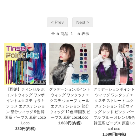
< Prev
Next >
5
1
5
全
商品
-
表示
【即納】ティンセル ポ
グラデーションポイント
グラデーションポイント
イントウィッグ ワンポ
ウィッグ ワンタッチエ
ウィッグ ワンタッチエ
イントエクステ キラキ
クステ ウェーブ カール
クステ ストレート エク
ラ ラメ エクステンショ
エクステンション 部分
ステンション 部分ウィ
ン 部分ウィッグ 9色 韓
ウィッグ 12色 韓国系 ピ
ッグ レッド ピンク パー
国系 ピープス 原宿 Loco
ープス 原宿 LocoLoco
プル ブルー オレンジ8色
Loco
1,680円(内税)
韓国系 ピープス 原宿 Lo
330円(内税)
coLoco
1,680円(内税)