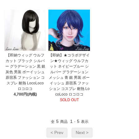
【即納ウィッグ ウルフ
【即納】★コラボデザイ
カット ブラック シルバ
ン★ウィッグ ウルフカ
ー グラデーション 黒 銀
ット ネイビーブルー シ
灰色 男装 ボーイッシュ
ルバー グラデーション
原宿系 ファッション コ
メッシュ 青 銀 男装 ボー
スプレ 耐熱 LocoLoco
イッシュ 原宿系 ファッ
ロコロコ
ション コスプレ 耐熱 Lo
4,700円(内税)
coLoco ロコロコ
SOLD OUT
5
1
5
全
商品
-
表示
< Prev
Next >