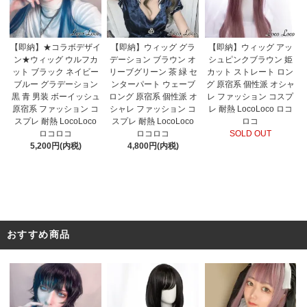
【即納】★コラボデザイ
【即納】ウィッグ グラ
【即納】ウィッグ アッ
ン★ウィッグ ウルフカ
デーション ブラウン オ
シュピンクブラウン 姫
ット ブラック ネイビー
リーブグリーン 茶 緑 セ
カット ストレート ロン
ブルー グラデーション
ンターパート ウェーブ
グ 原宿系 個性派 オシャ
黒 青 男装 ボーイッシュ
ロング 原宿系 個性派 オ
レ ファッション コスプ
原宿系 ファッション コ
シャレ ファッション コ
レ 耐熱 LocoLoco ロコ
スプレ 耐熱 LocoLoco
スプレ 耐熱 LocoLoco
ロコ
ロコロコ
ロコロコ
SOLD OUT
5,200円(内税)
4,800円(内税)
おすすめ商品