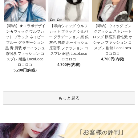
【即納】★コラボデザイ
【即納ウィッグ ウルフ
【即納】ウィッグ ピン
ン★ウィッグ ウルフカ
カット ブラック シルバ
クアッシュ ストレート
ット ブラック ネイビー
ー グラデーション 黒 銀
ロング 原宿系 個性派 オ
ブルー グラデーション
灰色 男装 ボーイッシュ
シャレ ファッション コ
黒 青 男装 ボーイッシュ
原宿系 ファッション コ
スプレ 耐熱 LocoLoco
原宿系 ファッション コ
スプレ 耐熱 LocoLoco
ロコロコ
スプレ 耐熱 LocoLoco
ロコロコ
4,700円(内税)
ロコロコ
4,700円(内税)
5,200円(内税)
もっと見る