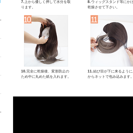
7.
上から優しく押して水分を取
8.
ウィッグスタンド等にか
ります。
乾燥させて下さい。
10.
完全に乾燥後、変形防止の
11.
結び目が下に来るように
ため中に丸めた紙を入れます。
からネットで包み込みます