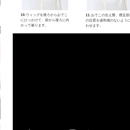
10.
ウィッグを後ろからおでこ
11.
おでこの生え際、襟足部
にひっかけて、前から後ろに向
の位置を違和感のないよう
かって被ります。
わせます。