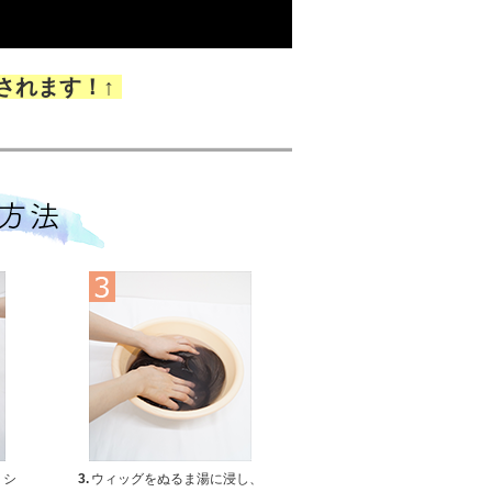
されます！↑
、シ
3.
ウィッグをぬるま湯に浸し、