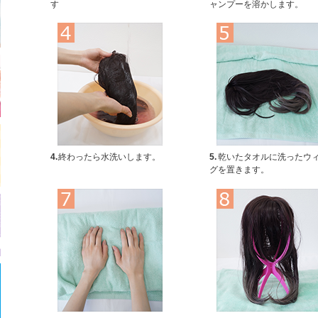
す
ャンプーを溶かします。
4.
終わったら水洗いします。
5.
乾いたタオルに洗ったウ
グを置きます。