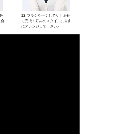
分
12.
ブラシや手ぐしでなじませ
に合
て完成！好みのスタイルに自由
にアレンジして下さい♪