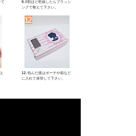
けて
9.
8割ほど乾燥したらブラッシ
ングで整えて下さい。
上
12.
包んだ後はポーチや箱など
。
に入れて保管して下さい。