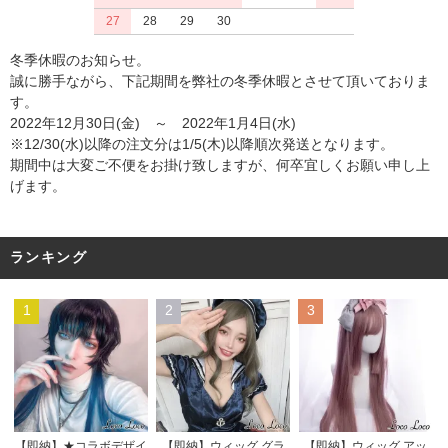
27
28
29
30
冬季休暇のお知らせ。
誠に勝手ながら、下記期間を弊社の冬季休暇とさせて頂いておりま
す。
2022年12月30日(金) ～ 2022年1月4日(水)
※12/30(水)以降の注文分は1/5(木)以降順次発送となります。
期間中は大変ご不便をお掛け致しますが、何卒宜しくお願い申し上
げます。
ランキング
1
2
3
【即納】★コラボデザイ
【即納】ウィッグ グラ
【即納】ウィッグ アッ