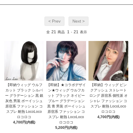
< Prev
Next >
21
1
21
全
商品
-
表示
【即納ウィッグ ウルフ
【即納】★コラボデザイ
【即納】ウィッグ ピン
カット ブラック シルバ
ン★ウィッグ ウルフカ
クアッシュ ストレート
ー グラデーション 黒 銀
ット ブラック ネイビー
ロング 原宿系 個性派 オ
灰色 男装 ボーイッシュ
ブルー グラデーション
シャレ ファッション コ
原宿系 ファッション コ
黒 青 男装 ボーイッシュ
スプレ 耐熱 LocoLoco
スプレ 耐熱 LocoLoco
原宿系 ファッション コ
ロコロコ
ロコロコ
スプレ 耐熱 LocoLoco
4,700円(内税)
4,700円(内税)
ロコロコ
5,200円(内税)