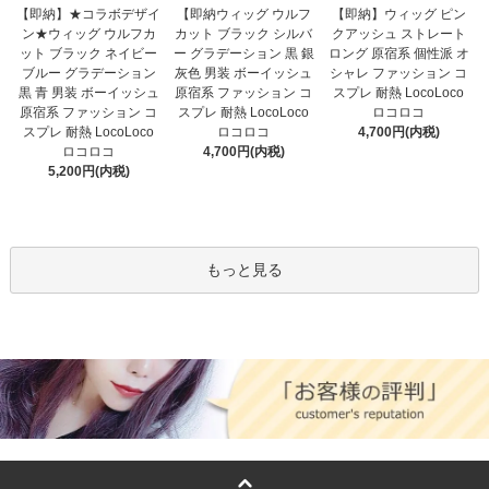
【即納】★コラボデザイ
【即納ウィッグ ウルフ
【即納】ウィッグ ピン
ン★ウィッグ ウルフカ
カット ブラック シルバ
クアッシュ ストレート
ット ブラック ネイビー
ー グラデーション 黒 銀
ロング 原宿系 個性派 オ
ブルー グラデーション
灰色 男装 ボーイッシュ
シャレ ファッション コ
黒 青 男装 ボーイッシュ
原宿系 ファッション コ
スプレ 耐熱 LocoLoco
原宿系 ファッション コ
スプレ 耐熱 LocoLoco
ロコロコ
スプレ 耐熱 LocoLoco
ロコロコ
4,700円(内税)
ロコロコ
4,700円(内税)
5,200円(内税)
もっと見る