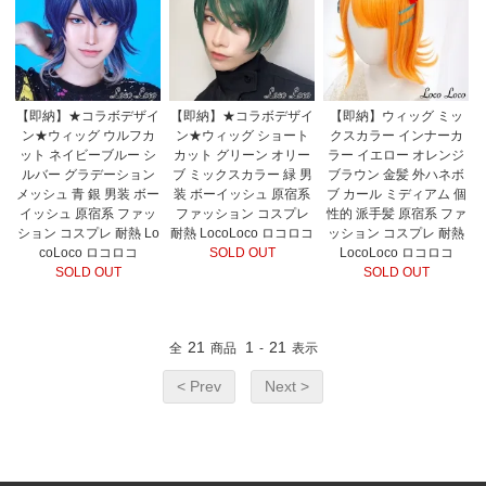
【即納】★コラボデザイ
【即納】★コラボデザイ
【即納】ウィッグ ミッ
ン★ウィッグ ウルフカ
ン★ウィッグ ショート
クスカラー インナーカ
ット ネイビーブルー シ
カット グリーン オリー
ラー イエロー オレンジ
ルバー グラデーション
ブ ミックスカラー 緑 男
ブラウン 金髪 外ハネボ
メッシュ 青 銀 男装 ボー
装 ボーイッシュ 原宿系
ブ カール ミディアム 個
イッシュ 原宿系 ファッ
ファッション コスプレ
性的 派手髪 原宿系 ファ
ション コスプレ 耐熱 Lo
耐熱 LocoLoco ロコロコ
ッション コスプレ 耐熱
coLoco ロコロコ
SOLD OUT
LocoLoco ロコロコ
SOLD OUT
SOLD OUT
21
1
21
全
商品
-
表示
< Prev
Next >