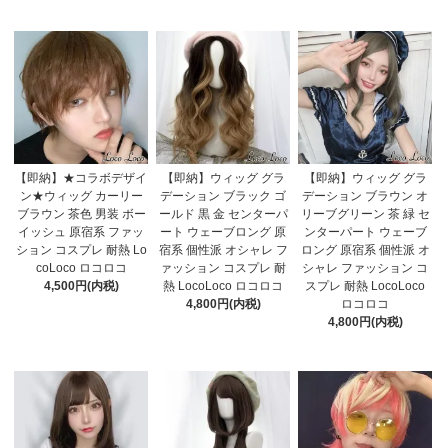
【即納】★コラボデザイ
【即納】ウィッグ グラ
【即納】ウィッグ グラ
ン★ウィッグ カーリー
デーション ブラック ゴ
デーション ブラウン オ
ブラウン 茶色 男装 ボー
ールド 黒 金 センターパ
リーブグリーン 茶 緑 セ
イッシュ 原宿系 ファッ
ート ウェーブロング 原
ンターパート ウェーブ
ション コスプレ 耐熱 Lo
宿系 個性派 オシャレ フ
ロング 原宿系 個性派 オ
coLoco ロコロコ
ァッション コスプレ 耐
シャレ ファッション コ
4,500円(内税)
熱 LocoLoco ロコロコ
スプレ 耐熱 LocoLoco
4,800円(内税)
ロコロコ
4,800円(内税)