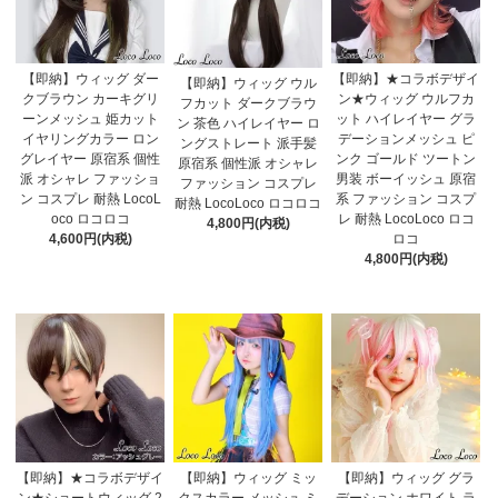
【即納】ウィッグ ダー
【即納】★コラボデザイ
【即納】ウィッグ ウル
クブラウン カーキグリ
ン★ウィッグ ウルフカ
フカット ダークブラウ
ーンメッシュ 姫カット
ット ハイレイヤー グラ
ン 茶色 ハイレイヤー ロ
イヤリングカラー ロン
デーションメッシュ ピ
ングストレート 派手髪
グレイヤー 原宿系 個性
ンク ゴールド ツートン
原宿系 個性派 オシャレ
派 オシャレ ファッショ
男装 ボーイッシュ 原宿
ファッション コスプレ
ン コスプレ 耐熱 LocoL
系 ファッション コスプ
耐熱 LocoLoco ロコロコ
oco ロコロコ
レ 耐熱 LocoLoco ロコ
4,800円(内税)
4,600円(内税)
ロコ
4,800円(内税)
【即納】★コラボデザイ
【即納】ウィッグ ミッ
【即納】ウィッグ グラ
ン★ショートウィッグ 2
クスカラー メッシュ ミ
デーション ホワイト ラ