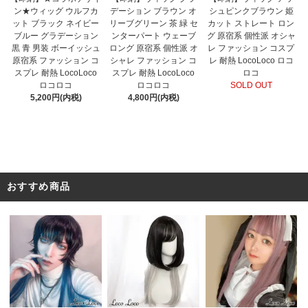
ン★ウィッグ ウルフカ
デーション ブラウン オ
シュピンクブラウン 姫
ット ブラック ネイビー
リーブグリーン 茶 緑 セ
カット ストレート ロン
ブルー グラデーション
ンターパート ウェーブ
グ 原宿系 個性派 オシャ
黒 青 男装 ボーイッシュ
ロング 原宿系 個性派 オ
レ ファッション コスプ
原宿系 ファッション コ
シャレ ファッション コ
レ 耐熱 LocoLoco ロコ
スプレ 耐熱 LocoLoco
スプレ 耐熱 LocoLoco
ロコ
ロコロコ
ロコロコ
SOLD OUT
5,200円(内税)
4,800円(内税)
おすすめ商品