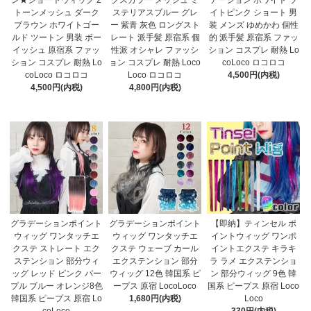
トーンメッシュ ダーク
ステリアスブルー グレ
イトピンク ショート 男
ブラウン ホワイトゴー
ー 紫青 灰色 ロングスト
装 メンズ ゆめかわ 個性
ルド ツートン 男装 ボー
レート 派手髪 原宿系 個
的 派手髪 原宿系 ファッ
イッシュ 原宿系 ファッ
性派 オシャレ ファッシ
ション コスプレ 耐熱 Lo
ション コスプレ 耐熱 Lo
ョン コスプレ 耐熱 Loco
coLoco ロコロコ
coLoco ロコロコ
Loco ロコロコ
4,500円(内税)
4,500円(内税)
4,800円(内税)
グラデーションポイント
グラデーションポイント
【即納】ティンセル ポ
ウィッグ ワンタッチエ
ウィッグ ワンタッチエ
イントウィッグ ワンポ
クステ ストレート エク
クステ ウェーブ カール
イントエクステ キラキ
ステンション 部分ウィ
エクステンション 部分
ラ ラメ エクステンショ
ッグ レッド ピンク パー
ウィッグ 12色 韓国系 ピ
ン 部分ウィッグ 9色 韓
プル ブルー オレンジ8色
ープス 原宿 LocoLoco
国系 ピープス 原宿 Loco
韓国系 ピープス 原宿 Lo
1,680円(内税)
Loco