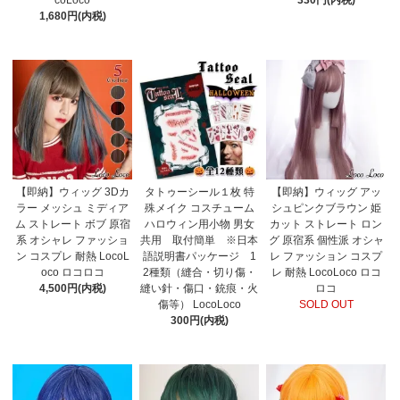
coLoco
330円(内税)
1,680円(内税)
【即納】ウィッグ 3Dカ
タトゥーシール１枚 特
【即納】ウィッグ アッ
ラー メッシュ ミディア
殊メイク コスチューム
シュピンクブラウン 姫
ム ストレート ボブ 原宿
ハロウィン用小物 男女
カット ストレート ロン
系 オシャレ ファッショ
共用 取付簡単 ※日本
グ 原宿系 個性派 オシャ
ン コスプレ 耐熱 LocoL
語説明書パッケージ 1
レ ファッション コスプ
oco ロコロコ
2種類（縫合・切り傷・
レ 耐熱 LocoLoco ロコ
4,500円(内税)
縫い針・傷口・銃痕・火
ロコ
傷等） LocoLoco
SOLD OUT
300円(内税)