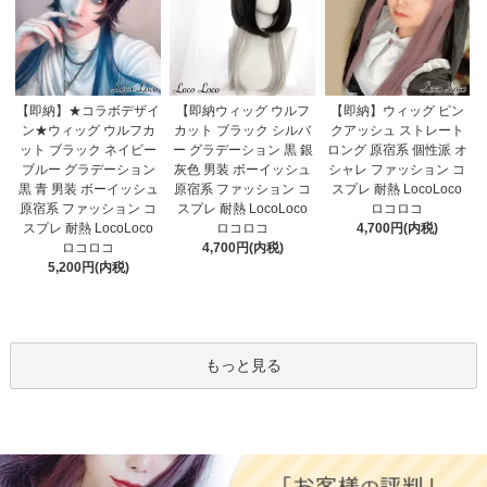
【即納】★コラボデザイ
【即納ウィッグ ウルフ
【即納】ウィッグ ピン
ン★ウィッグ ウルフカ
カット ブラック シルバ
クアッシュ ストレート
ット ブラック ネイビー
ー グラデーション 黒 銀
ロング 原宿系 個性派 オ
ブルー グラデーション
灰色 男装 ボーイッシュ
シャレ ファッション コ
黒 青 男装 ボーイッシュ
原宿系 ファッション コ
スプレ 耐熱 LocoLoco
原宿系 ファッション コ
スプレ 耐熱 LocoLoco
ロコロコ
スプレ 耐熱 LocoLoco
ロコロコ
4,700円(内税)
ロコロコ
4,700円(内税)
5,200円(内税)
もっと見る