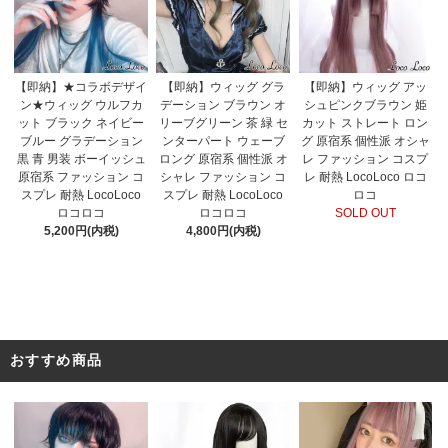
【即納】★コラボデザイ
【即納】ウィッグ グラ
【即納】ウィッグ アッ
ン★ウィッグ ウルフカ
デーション ブラウン オ
シュピンクブラウン 姫
ット ブラック ネイビー
リーブグリーン 茶 緑 セ
カット ストレート ロン
ブルー グラデーション
ンターパート ウェーブ
グ 原宿系 個性派 オシャ
黒 青 男装 ボーイッシュ
ロング 原宿系 個性派 オ
レ ファッション コスプ
原宿系 ファッション コ
シャレ ファッション コ
レ 耐熱 LocoLoco ロコ
スプレ 耐熱 LocoLoco
スプレ 耐熱 LocoLoco
ロコ
ロコロコ
ロコロコ
SOLD OUT
5,200円(内税)
4,800円(内税)
おすすめ商品