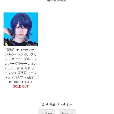
【即納】★コラボデザイ
ン★ウィッグ ウルフカ
ット ネイビーブルー シ
ルバー グラデーション
メッシュ 青 銀 男装 ボー
イッシュ 原宿系 ファッ
ション コスプレ 耐熱 Lo
coLoco ロコロコ
SOLD OUT
4
1
4
全
商品
-
表示
< Prev
Next >