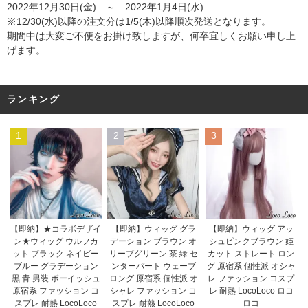
2022年12月30日(金) ～ 2022年1月4日(水)
※12/30(水)以降の注文分は1/5(木)以降順次発送となります。
期間中は大変ご不便をお掛け致しますが、何卒宜しくお願い申し上
げます。
ランキング
1
2
3
【即納】★コラボデザイ
【即納】ウィッグ グラ
【即納】ウィッグ アッ
ン★ウィッグ ウルフカ
デーション ブラウン オ
シュピンクブラウン 姫
ット ブラック ネイビー
リーブグリーン 茶 緑 セ
カット ストレート ロン
ブルー グラデーション
ンターパート ウェーブ
グ 原宿系 個性派 オシャ
黒 青 男装 ボーイッシュ
ロング 原宿系 個性派 オ
レ ファッション コスプ
原宿系 ファッション コ
シャレ ファッション コ
レ 耐熱 LocoLoco ロコ
スプレ 耐熱 LocoLoco
スプレ 耐熱 LocoLoco
ロコ