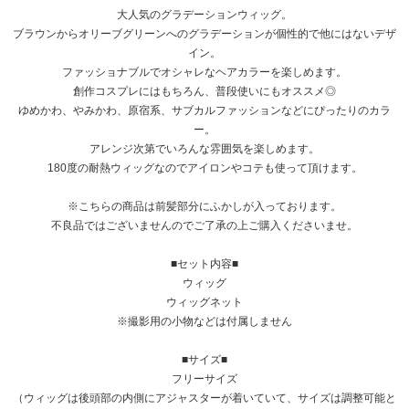
大人気のグラデーションウィッグ。
ブラウンからオリーブグリーンへのグラデーションが個性的で他にはないデザ
イン。
ファッショナブルでオシャレなヘアカラーを楽しめます。
創作コスプレにはもちろん、普段使いにもオススメ◎
ゆめかわ、やみかわ、原宿系、サブカルファッションなどにぴったりのカラ
ー。
アレンジ次第でいろんな雰囲気を楽しめます。
180度の耐熱ウィッグなのでアイロンやコテも使って頂けます。
※こちらの商品は前髪部分にふかしが入っております。
不良品ではございませんのでご了承の上ご購入くださいませ。
■セット内容■
ウィッグ
ウィッグネット
※撮影用の小物などは付属しません
■サイズ■
フリーサイズ
（ウィッグは後頭部の内側にアジャスターが着いていて、サイズは調整可能と