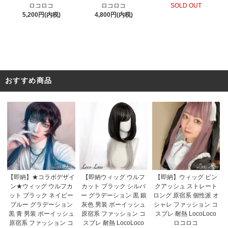
ロコロコ
ロコロコ
SOLD OUT
5,200円(内税)
4,800円(内税)
おすすめ商品
【即納】★コラボデザイ
【即納ウィッグ ウルフ
【即納】ウィッグ ピン
ン★ウィッグ ウルフカ
カット ブラック シルバ
クアッシュ ストレート
ット ブラック ネイビー
ー グラデーション 黒 銀
ロング 原宿系 個性派 オ
ブルー グラデーション
灰色 男装 ボーイッシュ
シャレ ファッション コ
黒 青 男装 ボーイッシュ
原宿系 ファッション コ
スプレ 耐熱 LocoLoco
原宿系 ファッション コ
スプレ 耐熱 LocoLoco
ロコロコ