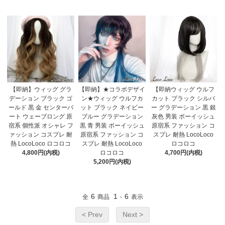
【即納】ウィッグ グラ
【即納】★コラボデザイ
【即納ウィッグ ウルフ
デーション ブラック ゴ
ン★ウィッグ ウルフカ
カット ブラック シルバ
ールド 黒 金 センターパ
ット ブラック ネイビー
ー グラデーション 黒 銀
ート ウェーブロング 原
ブルー グラデーション
灰色 男装 ボーイッシュ
宿系 個性派 オシャレ フ
黒 青 男装 ボーイッシュ
原宿系 ファッション コ
ァッション コスプレ 耐
原宿系 ファッション コ
スプレ 耐熱 LocoLoco
熱 LocoLoco ロコロコ
スプレ 耐熱 LocoLoco
ロコロコ
4,800円(内税)
ロコロコ
4,700円(内税)
5,200円(内税)
6
1
6
全
商品
-
表示
< Prev
Next >