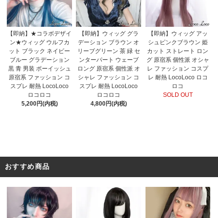
【即納】★コラボデザイ
【即納】ウィッグ グラ
【即納】ウィッグ アッ
ン★ウィッグ ウルフカ
デーション ブラウン オ
シュピンクブラウン 姫
ット ブラック ネイビー
リーブグリーン 茶 緑 セ
カット ストレート ロン
ブルー グラデーション
ンターパート ウェーブ
グ 原宿系 個性派 オシャ
黒 青 男装 ボーイッシュ
ロング 原宿系 個性派 オ
レ ファッション コスプ
原宿系 ファッション コ
シャレ ファッション コ
レ 耐熱 LocoLoco ロコ
スプレ 耐熱 LocoLoco
スプレ 耐熱 LocoLoco
ロコ
ロコロコ
ロコロコ
SOLD OUT
5,200円(内税)
4,800円(内税)
おすすめ商品