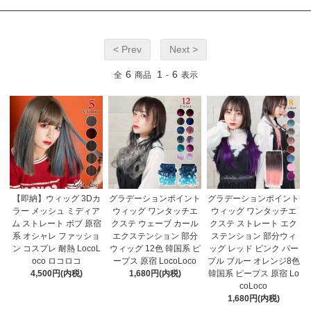
< Prev
Next >
6
1
6
全
商品
-
表示
【即納】ウィッグ 3Dカ
グラデーションポイント
グラデーションポイント
ラー メッシュ ミディア
ウィッグ ワンタッチエ
ウィッグ ワンタッチエ
ム ストレート ボブ 原宿
クステ ウェーブ カール
クステ ストレート エク
系 オシャレ ファッショ
エクステンション 部分
ステンション 部分ウィ
ン コスプレ 耐熱 LocoL
ウィッグ 12色 韓国系 ピ
ッグ レッド ピンク パー
oco ロコロコ
ープス 原宿 LocoLoco
プル ブルー オレンジ8色
4,500円(内税)
1,680円(内税)
韓国系 ピープス 原宿 Lo
coLoco
1,680円(内税)