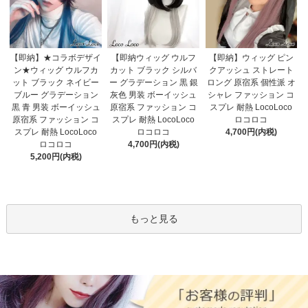
【即納】★コラボデザイ
【即納ウィッグ ウルフ
【即納】ウィッグ ピン
ン★ウィッグ ウルフカ
カット ブラック シルバ
クアッシュ ストレート
ット ブラック ネイビー
ー グラデーション 黒 銀
ロング 原宿系 個性派 オ
ブルー グラデーション
灰色 男装 ボーイッシュ
シャレ ファッション コ
黒 青 男装 ボーイッシュ
原宿系 ファッション コ
スプレ 耐熱 LocoLoco
原宿系 ファッション コ
スプレ 耐熱 LocoLoco
ロコロコ
スプレ 耐熱 LocoLoco
ロコロコ
4,700円(内税)
ロコロコ
4,700円(内税)
5,200円(内税)
もっと見る